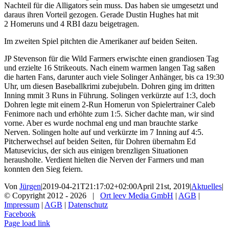
Nachteil für die Alligators sein muss. Das haben sie umgesetzt und
daraus ihren Vorteil gezogen. Gerade Dustin Hughes hat mit
2 Homeruns und 4 RBI dazu beigetragen.
Im zweiten Spiel pitchten die Amerikaner auf beiden Seiten.
JP Stevenson für die Wild Farmers erwischte einen grandiosen Tag
und erzielte 16 Strikeouts. Nach einem warmen langen Tag saßen
die harten Fans, darunter auch viele Solinger Anhänger, bis ca 19:30
Uhr, um diesen Baseballkrimi zubejubeln. Dohren ging im dritten
Inning mmit 3 Runs in Führung. Solingen verkürzte auf 1:3, doch
Dohren legte mit einem 2-Run Homerun von Spielertrainer Caleb
Fenimore nach und erhöhte zum 1:5. Sicher dachte man, wir sind
vorne. Aber es wurde nochmal eng und man brauchte starke
Nerven. Solingen holte auf und verkürzte im 7 Inning auf 4:5.
Pitcherwechsel auf beiden Seiten, für Dohren übernahm Ed
Matusevicius, der sich aus einigen brenzligen Situationen
herausholte. Verdient hielten die Nerven der Farmers und man
konnten den Sieg feiern.
Von
Jürgen
|
2019-04-21T21:17:02+02:00
April 21st, 2019
|
Aktuelles
|
© Copyright 2012 -
2026 |
Ort leev Media GmbH
|
AGB
|
Impressum
|
AGB
|
Datenschutz
Facebook
Page load link