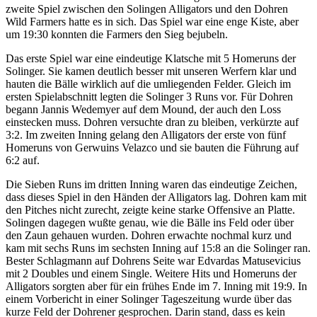
zweite Spiel zwischen den Solingen Alligators und den Dohren
Wild Farmers hatte es in sich. Das Spiel war eine enge Kiste, aber
um 19:30 konnten die Farmers den Sieg bejubeln.
Das erste Spiel war eine eindeutige Klatsche mit 5 Homeruns der
Solinger. Sie kamen deutlich besser mit unseren Werfern klar und
hauten die Bälle wirklich auf die umliegenden Felder. Gleich im
ersten Spielabschnitt legten die Solinger 3 Runs vor. Für Dohren
begann Jannis Wedemyer auf dem Mound, der auch den Loss
einstecken muss. Dohren versuchte dran zu bleiben, verkürzte auf
3:2. Im zweiten Inning gelang den Alligators der erste von fünf
Homeruns von Gerwuins Velazco und sie bauten die Führung auf
6:2 auf.
Die Sieben Runs im dritten Inning waren das eindeutige Zeichen,
dass dieses Spiel in den Händen der Alligators lag. Dohren kam mit
den Pitches nicht zurecht, zeigte keine starke Offensive an Platte.
Solingen dagegen wußte genau, wie die Bälle ins Feld oder über
den Zaun gehauen wurden. Dohren erwachte nochmal kurz und
kam mit sechs Runs im sechsten Inning auf 15:8 an die Solinger ran.
Bester Schlagmann auf Dohrens Seite war Edvardas Matusevicius
mit 2 Doubles und einem Single. Weitere Hits und Homeruns der
Alligators sorgten aber für ein frühes Ende im 7. Inning mit 19:9. In
einem Vorbericht in einer Solinger Tageszeitung wurde über das
kurze Feld der Dohrener gesprochen. Darin stand, dass es kein