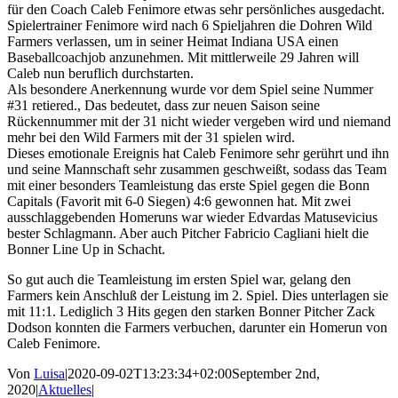
für den Coach Caleb Fenimore etwas sehr persönliches ausgedacht.
Spielertrainer Fenimore wird nach 6 Spieljahren die Dohren Wild
Farmers verlassen, um in seiner Heimat Indiana USA einen
Baseballcoachjob anzunehmen. Mit mittlerweile 29 Jahren will
Caleb nun beruflich durchstarten.
Als besondere Anerkennung wurde vor dem Spiel seine Nummer
#31 retiered., Das bedeutet, dass zur neuen Saison seine
Rückennummer mit der 31 nicht wieder vergeben wird und niemand
mehr bei den Wild Farmers mit der 31 spielen wird.
Dieses emotionale Ereignis hat Caleb Fenimore sehr gerührt und ihn
und seine Mannschaft sehr zusammen geschweißt, sodass das Team
mit einer besonders Teamleistung das erste Spiel gegen die Bonn
Capitals (Favorit mit 6-0 Siegen) 4:6 gewonnen hat. Mit zwei
ausschlaggebenden Homeruns war wieder Edvardas Matusevicius
bester Schlagmann. Aber auch Pitcher Fabricio Cagliani hielt die
Bonner Line Up in Schacht.
So gut auch die Teamleistung im ersten Spiel war, gelang den
Farmers kein Anschluß der Leistung im 2. Spiel. Dies unterlagen sie
mit 11:1. Lediglich 3 Hits gegen den starken Bonner Pitcher Zack
Dodson konnten die Farmers verbuchen, darunter ein Homerun von
Caleb Fenimore.
Von
Luisa
|
2020-09-02T13:23:34+02:00
September 2nd,
2020
|
Aktuelles
|