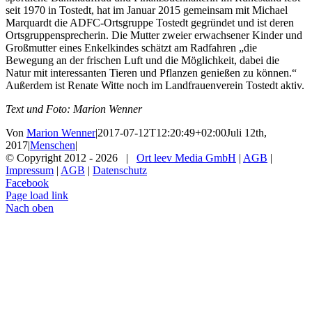
seit 1970 in Tostedt, hat im Januar 2015 gemeinsam mit Michael
Marquardt die ADFC-Ortsgruppe Tostedt gegründet und ist deren
Ortsgruppensprecherin. Die Mutter zweier erwachsener Kinder und
Großmutter eines Enkelkindes schätzt am Radfahren „die
Bewegung an der frischen Luft und die Möglichkeit, dabei die
Natur mit interessanten Tieren und Pflanzen genießen zu können.“
Außerdem ist Renate Witte noch im Landfrauenverein Tostedt aktiv.
Text und Foto: Marion Wenner
Von
Marion Wenner
|
2017-07-12T12:20:49+02:00
Juli 12th,
2017
|
Menschen
|
© Copyright 2012 -
2026 |
Ort leev Media GmbH
|
AGB
|
Impressum
|
AGB
|
Datenschutz
Facebook
Page load link
Nach oben