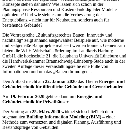
Konzepte stehen dahinter? Wie lassen sich schon in der
Planungsphase Ressourcen und Kosten dank digitaler Modelle
optimieren? Und wie steht es um die Verbesserung der
Energiebilanz – nicht nur für Neubauten, sondern auch für
bestehende Gebäude?
Die Vortragsreihe „Zukunftsgerechtes Bauen. Innovativ und
nachhaltig“ zeigt anhand ausgewählter Beispiele auf, wie moderne
und zeitgemäße Bauprojekte realisiert werden können. Gemeinsam
bieten die WLH Wirtschaftsförderung im Landkreis Harburg
GmbH, die hochschule 21, die Leuphana Universität Lüneburg und
die Handwerkskammer Braunschweig-Lüneburg-Stade auch in der
zweiten Auflage dieser Veranstaltungsreihe eine Fülle von
Informationen rund um das „Bauen für morgen“.
Den Auftakt macht am
22. Januar 2020
das Thema
Energie- und
Gebäudetechnik für öffentliche Gebäude und Gewerbebauten
.
Am
19. Februar 2020
geht es dann um
Energie- und
Gebäudetechnik für Privathäuser
.
Der Vortrag am
25. März 2020
widmet sich schließlich dem
sogenannten
Building Information Modeling
(BIM)
– einer
Methode zum vernetzten und digitalen Planung, Ausführung und
Bestandspflege von Gebäuden.