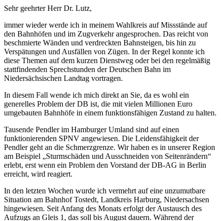
Sehr geehrter Herr Dr. Lutz,
immer wieder werde ich in meinem Wahlkreis auf Missstände auf
den Bahnhöfen und im Zugverkehr angesprochen. Das reicht von
beschmierte Wänden und verdreckten Bahnsteigen, bis hin zu
Verspätungen und Ausfällen von Zügen. In der Regel konnte ich
diese Themen auf dem kurzen Dienstweg oder bei den regelmäßig
stattfindenden Sprechstunden der Deutschen Bahn im
Niedersächsischen Landtag vortragen.
In diesem Fall wende ich mich direkt an Sie, da es wohl ein
generelles Problem der DB ist, die mit vielen Millionen Euro
umgebauten Bahnhöfe in einem funktionsfähigen Zustand zu halten.
Tausende Pendler im Hamburger Umland sind auf einen
funktionierenden SPNV angewiesen. Die Leidensfähigkeit der
Pendler geht an die Schmerzgrenze. Wir haben es in unserer Region
am Beispiel „Sturmschäden und Ausschneiden von Seitenrändern“
erlebt, erst wenn ein Problem den Vorstand der DB-AG in Berlin
erreicht, wird reagiert.
In den letzten Wochen wurde ich vermehrt auf eine unzumutbare
Situation am Bahnhof Tostedt, Landkreis Harburg, Niedersachsen
hingewiesen. Seit Anfang des Monats erfolgt der Austausch des
Aufzugs an Gleis 1, das soll bis August dauern. Während der