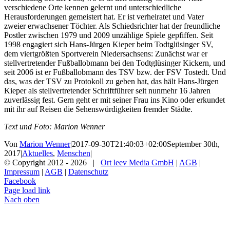
verschiedene Orte kennen gelernt und unterschiedliche
Herausforderungen gemeistert hat. Er ist verheiratet und Vater
zweier erwachsener Töchter. Als Schiedsrichter hat der freundliche
Postler zwischen 1979 und 2009 unzählige Spiele gepfiffen. Seit
1998 engagiert sich Hans-Jürgen Kieper beim Todtglüsinger SV,
dem viertgrößten Sportverein Niedersachsens: Zunächst war er
stellvertretender Fußballobmann bei den Todtglüsinger Kickern, und
seit 2006 ist er Fußballobmann des TSV bzw. der FSV Tostedt. Und
das, was der TSV zu Protokoll zu geben hat, das hält Hans-Jürgen
Kieper als stellvertretender Schriftführer seit nunmehr 16 Jahren
zuverlässig fest. Gern geht er mit seiner Frau ins Kino oder erkundet
mit ihr auf Reisen die Sehenswürdigkeiten fremder Städte.
Text und Foto: Marion Wenner
Von
Marion Wenner
|
2017-09-30T21:40:03+02:00
September 30th,
2017
|
Aktuelles
,
Menschen
|
© Copyright 2012 -
2026 |
Ort leev Media GmbH
|
AGB
|
Impressum
|
AGB
|
Datenschutz
Facebook
Page load link
Nach oben