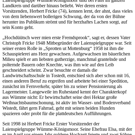
Laienspielgruppe Wümme/Königsmoor sind bei Fans im ganzen
Landkreis und darüber hinaus beliebt. Wer deren ersten
Vorsitzenden, Herbert Fricke (74), kennen lernt, der ahnt, dass vieles
von dem liebenswert bollerigen Schwung, der da von der Bühne
herunter ins Publikum strömt und für herzhaftes Lachen sorgt, auf
sein Konto geht.
„Hochdüütsch weer mien erste Fremdsprook“, sagt er, dessen Vater
Christoph Fricke 1948 Mitbegründer der Laienspielgruppe war. Seit
seiner ersten Rolle in „Sprotten ut Mottenburg“ 1958 ist ihm die
Schauspielerei ans Herz gewachsen. Aufgewachsen im bäuerlichen
Milieu spielt er am liebsten gutherzige, manchmal grantelnde und
polternde Bauern oder Knechte, was ihm wie auf den Leib
geschneidert scheint. Zwar besuchte er damals die
Landwirtschaftsschule in Tostedt, entschied sich aber schon mit 16,
einen anderen Beruf zu ergreifen und arbeitete bei einer Spedition,
zunächst im Fernverkehr, später bis zu seiner Pensionierung als
Lagermeister. Langeweile im Ruhestand kennt der Charakterkopf
aus Wümme nicht: Er bewirtschaftet seine drei Hektar große
Weihnachtsbaumschonung, ist aktiv im Wasser- und Bodenverband
Wistedt, fährt gern Fahrrad, geht mit seinen beiden Hunden
spazieren oder probt für die plattdeutschen Aufführungen.
Seit 1998 ist Herbert Fricke Erster Vorsitzender der
Laienspielgruppe Wümme-Königsmoor. Seine Ehefrau Elsa, mit der
er im April vor einem Jahr goldene Hochzeit feierte und zwei Söhne