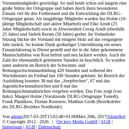
Vorstandsmitglieder gewürdigt. So sind beide schon seit langem eine
große Stütze der Ortsgruppe und haben durch ihren besonderen
Einsatz viel für den Fortbestand und die Entwicklung der DLRG-
Ortsgruppe getan. Als langjährige Mitglieder wurden Ina Holste (10-
jährige Mitgliedschaft und aktive Mitarbeit) und Elke Arndt (25
Jahre Mitgliedschaft) sowie in Abwesenheit Georg Arndt (ebenfalls
25 Jahre) und Siebelt Reents (50 Jahre) geehrt. Im Verlaufeder
Sitzung blickte der Vorstand mit einigem Stolz auf das vergangene
Jahr zurück. So konnte Dank großartiger Unterstützung ein neues
Einsatzfahrzeug in Dienst gestellt und der in die Jahre gekommene
Mannschaftsbus von Rost befreit und neu lackiert werden. Auch die
Zahl der ehrenamtlich geleisteten Stunden ist beachtlich. So wurden
unter anderem im Bereich der Schwimm- und
Rettungsschwimmausbildung 420 Stunden und während des
Wachdienstes im Freibad fast 100 Stunden geleistet. Im Bereich der
Ausbildung konnten 38 mal das „Seepferchen“, 67 mal das
Jugendschwimmabzeichen und 8 mal das
Rettungsschimmabzeichen vergeben werden. Das Foto zeigt (von
links): Margret Holste (Vorsitzende DLRG-Ortsgruppe Tostedt),
Frank Plantikow, Florian Rosenow, Matthias Groth (Bezriksleiter
des DLRG-Bezirkes Nordheide).
Von
admin
|
2017-03-20T15:02:48+01:00
März 20th, 2017
|
Aktuelles
|
© Copyright 2012 -
2026 |
Ort leev Media GmbH
|
AGB
|
Impressum
|
AGB
|
Datenschutz