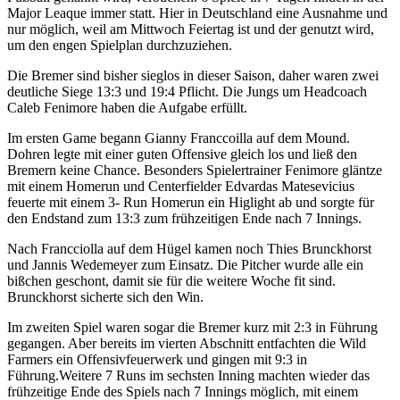
Major Leaque immer statt. Hier in Deutschland eine Ausnahme und
nur möglich, weil am Mittwoch Feiertag ist und der genutzt wird,
um den engen Spielplan durchzuziehen.
Die Bremer sind bisher sieglos in dieser Saison, daher waren zwei
deutliche Siege 13:3 und 19:4 Pflicht. Die Jungs um Headcoach
Caleb Fenimore haben die Aufgabe erfüllt.
Im ersten Game begann Gianny Franccoilla auf dem Mound.
Dohren legte mit einer guten Offensive gleich los und ließ den
Bremern keine Chance. Besonders Spielertrainer Fenimore gläntze
mit einem Homerun und Centerfielder Edvardas Matesevicius
feuerte mit einem 3- Run Homerun ein Higlight ab und sorgte für
den Endstand zum 13:3 zum frühzeitigen Ende nach 7 Innings.
Nach Francciolla auf dem Hügel kamen noch Thies Brunckhorst
und Jannis Wedemeyer zum Einsatz. Die Pitcher wurde alle ein
bißchen geschont, damit sie für die weitere Woche fit sind.
Brunckhorst sicherte sich den Win.
Im zweiten Spiel waren sogar die Bremer kurz mit 2:3 in Führung
gegangen. Aber bereits im vierten Abschnitt entfachten die Wild
Farmers ein Offensivfeuerwerk und gingen mit 9:3 in
Führung.Weitere 7 Runs im sechsten Inning machten wieder das
frühzeitige Ende des Spiels nach 7 Innings möglich, mit einem