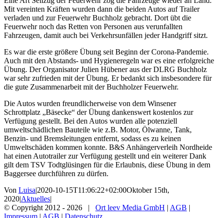
Eine Art Seilzug der Feuerwehr zog die Fahrzeuge wieder an Land.
Mit vereinten Kräften wurden dann die beiden Autos auf Trailer
verladen und zur Feuerwehr Buchholz gebracht. Dort übt die
Feuerwehr noch das Retten von Personen aus verunfallten
Fahrzeugen, damit auch bei Verkehrsunfällen jeder Handgriff sitzt.
Es war die erste größere Übung seit Beginn der Corona-Pandemie.
Auch mit den Abstands- und Hygieneregeln war es eine erfolgreiche
Übung. Der Organisator Julien Hübener aus der DLRG Buchholz
war sehr zufrieden mit der Übung. Er bedankt sich insbesondere für
die gute Zusammenarbeit mit der Buchholzer Feuerwehr.
Die Autos wurden freundlicherweise von dem Winsener
Schrottplatz „Bäsecke“ der Übung dankenswert kostenlos zur
Verfügung gestellt. Bei den Autos wurden alle potenziell
umweltschädlichen Bauteile wie z.B. Motor, Ölwanne, Tank,
Benzin- und Bremsleitungen entfernt, sodass es zu keinen
Umweltschäden kommen konnte. B&S Anhängerverleih Nordheide
hat einen Autotrailer zur Verfügung gestellt und ein weiterer Dank
gilt dem TSV Todtglüsingen für die Erlaubnis, diese Übung in dem
Baggersee durchführen zu dürfen.
Von
Luisa
|
2020-10-15T11:06:22+02:00
Oktober 15th,
2020
|
Aktuelles
|
© Copyright 2012 -
2026 |
Ort leev Media GmbH
|
AGB
|
Impressum
|
AGB
|
Datenschutz