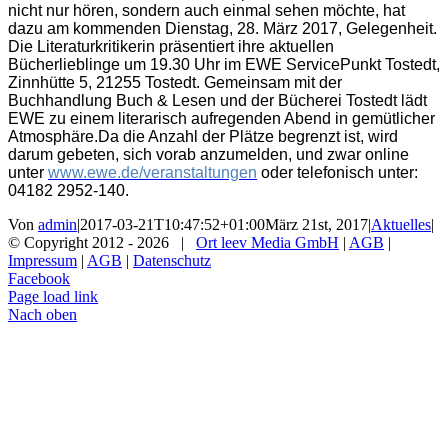
nicht nur hören, sondern auch einmal sehen möchte, hat
dazu am kommenden Dienstag, 28. März 2017, Gelegenheit.
Die Literaturkritikerin präsentiert ihre aktuellen
Bücherlieblinge um 19.30 Uhr im EWE ServicePunkt Tostedt,
Zinnhütte 5, 21255 Tostedt. Gemeinsam mit der
Buchhandlung Buch & Lesen und der Bücherei Tostedt lädt
EWE zu einem literarisch aufregenden Abend in gemütlicher
Atmosphäre.Da die Anzahl der Plätze begrenzt ist, wird
darum gebeten, sich vorab anzumelden, und zwar online
unter
www.ewe.de/veranstaltungen
oder telefonisch unter:
04182 2952-140.
Von
admin
|
2017-03-21T10:47:52+01:00
März 21st, 2017
|
Aktuelles
|
© Copyright 2012 -
2026 |
Ort leev Media GmbH
|
AGB
|
Impressum
|
AGB
|
Datenschutz
Facebook
Page load link
Nach oben